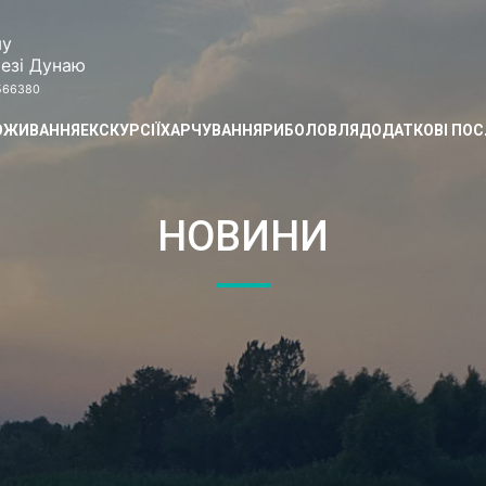
му
езі Дунаю
 566380
ОЖИВАННЯ
ЕКСКУРСІЇ
ХАРЧУВАННЯ
РИБОЛОВЛЯ
ДОДАТКОВІ ПОС
НОВИНИ