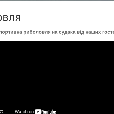
овля
ортивна риболовля на судака від наших гост