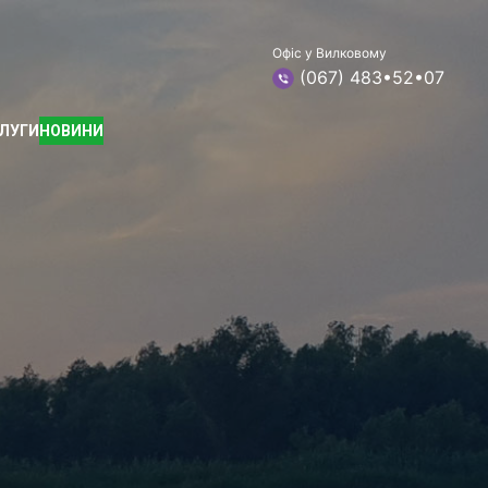
Офіс у Вилковому
(067) 483•52•07
ЛУГИ
НОВИНИ