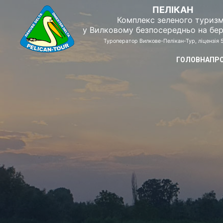
ПЕЛІКАН
Комплекс зеленого туриз
у Вилковому безпосередньо на бер
Туроператор Вилкове-Пелікан-Тур, ліцензія
ГОЛОВНА
ПР