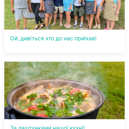
Ой, дивіться хто до нас приїхав!
За лаштунками нашої кухні!