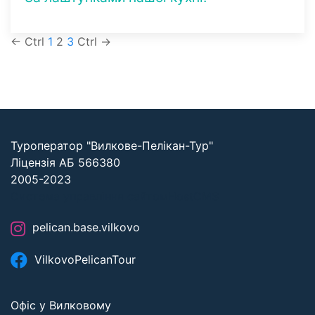
← Ctrl
1
2
3
Ctrl →
Туроператор "Вилкове-Пелікан-Тур"
Ліцензія АБ 566380
2005-2023
Система управління сайтом
HostCMS
pelican.base.vilkovo
VilkovoPelicanTour
Офіс у Вилковому