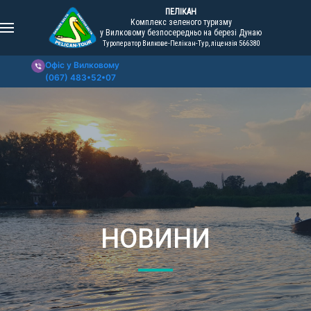
ПЕЛІКАН
Комплекс зеленого туризму
у Вилковому безпосередньо на березі Дунаю
Туроператор Вилкове-Пелікан-Тур, ліцензія 566380
Офіс у Вилковому
(067) 483•52•07
НОВИНИ