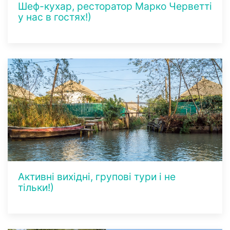
Шеф-кухар, ресторатор Марко Черветті
у нас в гостях!)
Активні вихідні, групові тури і не
тільки!)